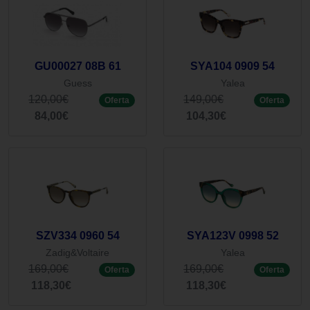
GU00027 08B 61
SYA104 0909 54
Guess
Yalea
120,00€
149,00€
Oferta
Oferta
84,00€
104,30€
SZV334 0960 54
SYA123V 0998 52
Zadig&Voltaire
Yalea
169,00€
169,00€
Oferta
Oferta
118,30€
118,30€