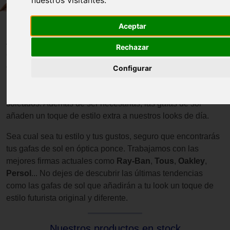
Aceptar
Las gafas de sol son un tipo de accesorios útil y necesario.
A lo largo de nuestra vida pasamos mucho tiempo
Rechazar
expuestos al sol, lo que conlleva unos riesgos para los ojos
que debemos evitar. Las
gafas de sol
nos ayudan a
Configurar
proteger la vista de los rayos UVA y los UVB a la vez que
hacen más cómodos los paseos en la playa y los días
soleados. Además de ser necesarias, las gafas de sol
añaden un toque de estilo extra a nuestros looks de día.
Sea cual sea tu estilo y tus gustos, seguro que encontrarás
tus gafas de sol en óptica ponce. Trabajamos con las
mejores firmas actuales como
Ray-Ban
,
Tous
,
Oakley
,
Persol
... No dejes de descubrir las últimas tendencias
como las gafas de sol que añadirán a tu look un toque de
estilo futurista original y diferente.
Nuestros productos en stock