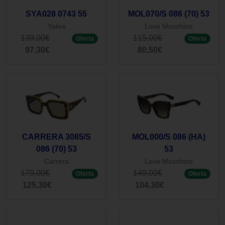
SYA028 0743 55
MOL070/S 086 (70) 53
Yalea
Love Moschino
139,00€
115,00€
Oferta
Oferta
97,30€
80,50€
CARRERA 3085/S
MOL000/S 086 (HA)
086 (70) 53
53
Carrera
Love Moschino
179,00€
149,00€
Oferta
Oferta
125,30€
104,30€