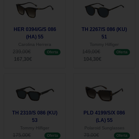
HER 0394/G/S 086
TH 2267/S 086 (KU)
(HA) 55
51
Carolina Herrera
Tommy Hilfiger
239,00€
149,00€
Oferta
Oferta
167,30€
104,30€
TH 2310/S 086 (KU)
PLD 4199/S/X 086
53
(LA) 55
Tommy Hilfiger
Polaroid Sunglasses
175,00€
79,00€
Oferta
Oferta