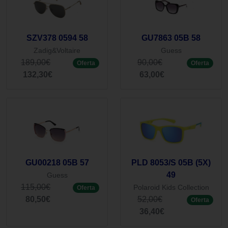
SZV378 0594 58
GU7863 05B 58
Zadig&Voltaire
Guess
189,00€
90,00€
Oferta
Oferta
132,30€
63,00€
GU00218 05B 57
PLD 8053/S 05B (5X)
49
Guess
115,00€
Polaroid Kids Collection
Oferta
80,50€
52,00€
Oferta
36,40€