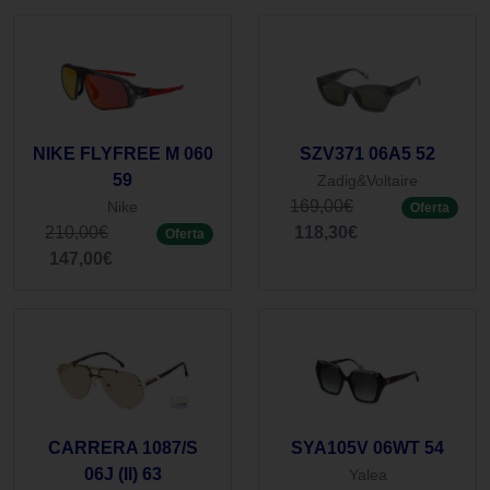
NIKE FLYFREE M 060
SZV371 06A5 52
59
Zadig&Voltaire
169,00€
Nike
Oferta
210,00€
118,30€
Oferta
147,00€
CARRERA 1087/S
SYA105V 06WT 54
06J (II) 63
Yalea