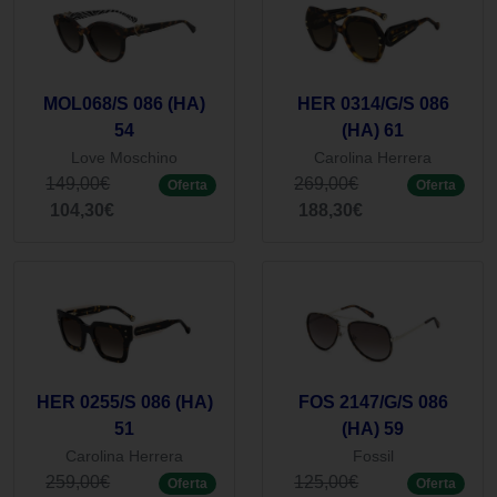
MOL068/S 086 (HA)
HER 0314/G/S 086
54
(HA) 61
Love Moschino
Carolina Herrera
149,00€
269,00€
Oferta
Oferta
104,30€
188,30€
HER 0255/S 086 (HA)
FOS 2147/G/S 086
51
(HA) 59
Carolina Herrera
Fossil
259,00€
125,00€
Oferta
Oferta