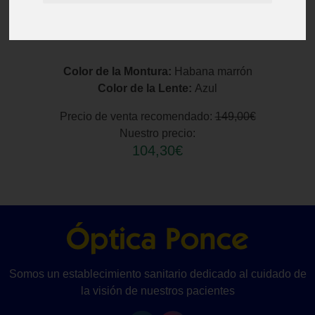
Color de la Montura:
Habana marrón
Color de la Lente:
Azul
Precio de venta recomendado:
149,00€
Nuestro precio:
104,30€
Somos un establecimiento sanitario dedicado al cuidado de
la visión de nuestros pacientes