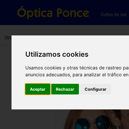
Gafas de sol
Home
Gafas de sol
Utilizamos cookies
Tu óptic
Usamos cookies y otras técnicas de rastreo pa
anuncios adecuados, para analizar el tráfico e
Aceptar
Rechazar
Configurar