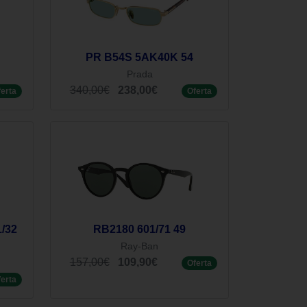
PR B54S 5AK40K 54
Prada
340,00€
238,00€
ferta
Oferta
/32
RB2180 601/71 49
Ray-Ban
157,00€
109,90€
Oferta
ferta