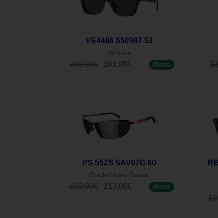
VE4486 550987 52
Versace
230,00€
161,00€
1
Oferta
PS 55ZS 5AV07G 60
RB
Prada Linea Rossa
310,00€
217,00€
Oferta
16