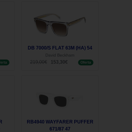
DB 7000/S FLAT 63M (HA) 54
David Beckham
219,00€
153,30€
ferta
Oferta
R
RB4940 WAYFARER PUFFER
0
671/87 47