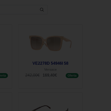
VE2278D 54946I 58
Versace
242,00€
169,40€
ferta
Oferta