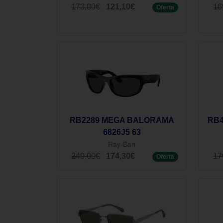
173,00€
121,10€
16
Oferta
RB2289 MEGA BALORAMA
RB4
6826J5 63
Ray-Ban
249,00€
174,30€
17
Oferta