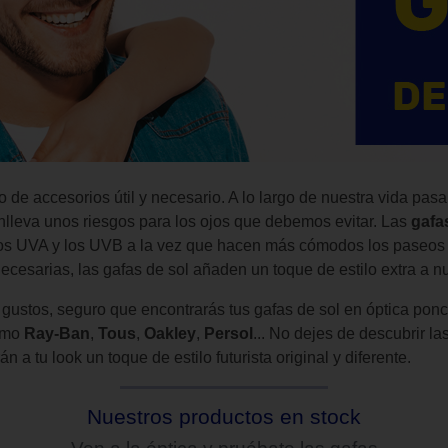
po de accesorios útil y necesario. A lo largo de nuestra vida p
onlleva unos riesgos para los ojos que debemos evitar. Las
gafa
ayos UVA y los UVB a la vez que hacen más cómodos los paseos e
cesarias, las gafas de sol añaden un toque de estilo extra a nu
us gustos, seguro que encontrarás tus gafas de sol en óptica pon
como
Ray-Ban
,
Tous
,
Oakley
,
Persol
... No dejes de descubrir l
n a tu look un toque de estilo futurista original y diferente.
Nuestros productos en stock