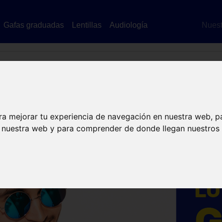
Gafas graduadas
Lentillas
Audiología
Nuest
Gafas de sol
a en Murcia con las principales marcas en gaf
ra mejorar tu experiencia de navegación en nuestra web, p
n nuestra web y para comprender de donde llegan nuestros v