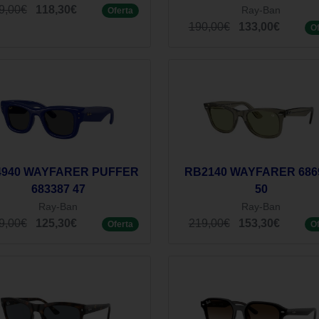
9,00€
118,30€
Ray-Ban
Oferta
190,00€
133,00€
O
940 WAYFARER PUFFER
RB2140 WAYFARER 686
683387 47
50
Ray-Ban
Ray-Ban
9,00€
125,30€
219,00€
153,30€
Oferta
O