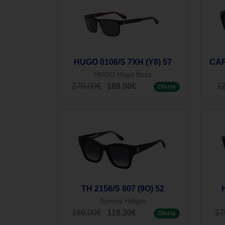
HUGO 0106/S 7XH (Y8) 57
CAR
HUGO Hugo Boss
270,00€
189,00€
1
Oferta
TH 2156/S 807 (9O) 52
Tommy Hilfiger
169,00€
118,30€
17
Oferta