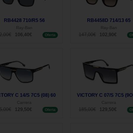
RB4428 710/R5 56
RB4458D 714/13 65
Ray-Ban
Ray-Ban
2,00€
106,40€
147,00€
102,90€
Oferta
O
TORY C 14/S 7C5 (08) 60
VICTORY C 07/S 7C5 (9O
Carrera
Carrera
5,00€
129,50€
185,00€
129,50€
Oferta
O