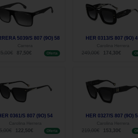
RERA 5039/S 807 (9O) 58
HER 0313/S 807 (9O) 4
Carrera
Carolina Herrera
25,00€
87,50€
249,00€
174,30€
Oferta
O
HER 0361/S 807 (9O) 54
HER 0327/S 807 (9O) 5
Carolina Herrera
Carolina Herrera
5,00€
122,50€
219,00€
153,30€
Oferta
O