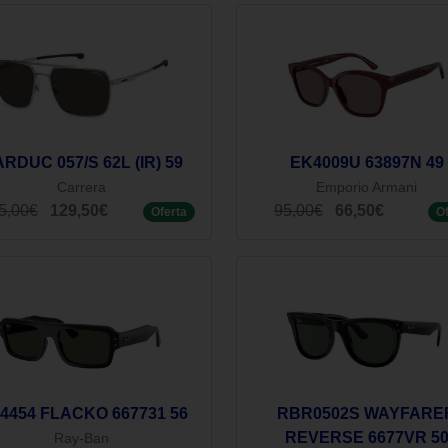
RDUC 057/S 62L (IR) 59
EK4009U 63897N 49
Carrera
Emporio Armani
5,00€
129,50€
95,00€
66,50€
Oferta
O
4454 FLACKO 667731 56
RBR0502S WAYFARE
REVERSE 6677VR 5
Ray-Ban