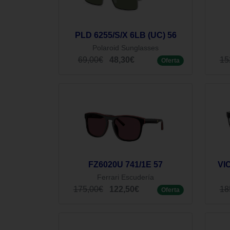
PLD 6255/S/X 6LB (UC) 56
Polaroid Sunglasses
69,00€
48,30€
15
Oferta
FZ6020U 741/1E 57
VIC
Ferrari Escudería
175,00€
122,50€
18
Oferta