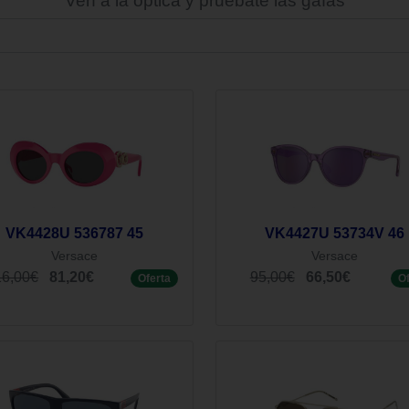
Ven a la óptica y pruébate las gafas
VK4428U 536787 45
VK4427U 53734V 46
Versace
Versace
16,00€
81,20€
95,00€
66,50€
Oferta
O