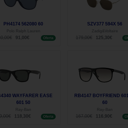
PH4174 562080 60
SZV377 594X 56
Polo Ralph Lauren
Zadig&Voltaire
30,00€
91,00€
179,00€
125,30€
Oferta
O
4340 WAYFARER EASE
RB4147 BOYFRIEND 601
601 50
60
Ray-Ban
Ray-Ban
9,00€
118,30€
167,00€
116,90€
Oferta
O