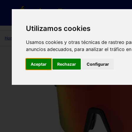
Gafas de sol
Utilizamos cookies
Home
CARDUC 066/S 003 (UZ) 99
Usamos cookies y otras técnicas de rastreo pa
anuncios adecuados, para analizar el tráfico e
CARDUC 066/S 003 (UZ) 99
Aceptar
Rechazar
Configurar