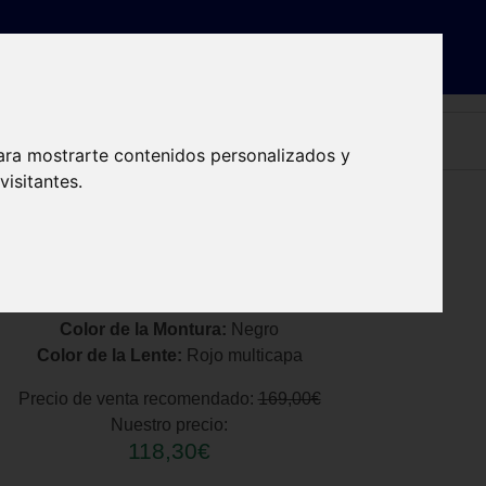
ra óptica
Dónde estamos
Contacto
Reservar cita
ara mostrarte contenidos personalizados y
isitantes.
Color de la Montura:
Negro
Color de la Lente:
Rojo multicapa
Precio de venta recomendado:
169,00€
Nuestro precio:
118,30€