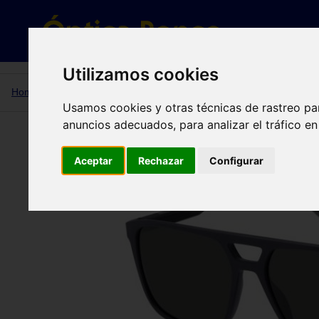
Gafas de sol
Utilizamos cookies
Home
TH 2280/S XW0 (IR) 57
Usamos cookies y otras técnicas de rastreo pa
anuncios adecuados, para analizar el tráfico e
TH 2280/S XW0 (IR) 57
Aceptar
Rechazar
Configurar