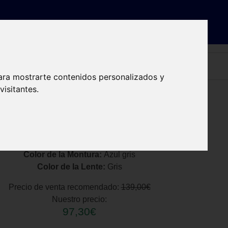
ra óptica
Dónde estamos
Contacto
Reservar cita
ara mostrarte contenidos personalizados y
isitantes.
Color de la Montura:
Azul gris
Color de la Lente:
Gris
Precio de venta recomendado:
139,00€
Nuestro precio:
97,30€