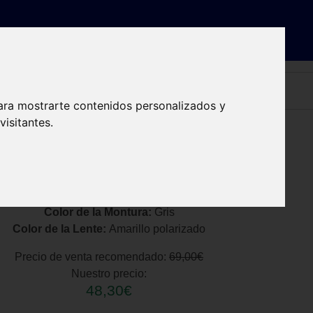
ra óptica
Dónde estamos
Contacto
Reservar cita
ara mostrarte contenidos personalizados y
isitantes.
Color de la Montura:
Gris
Color de la Lente:
Amarillo polarizado
Precio de venta recomendado:
69,00€
Nuestro precio:
48,30€