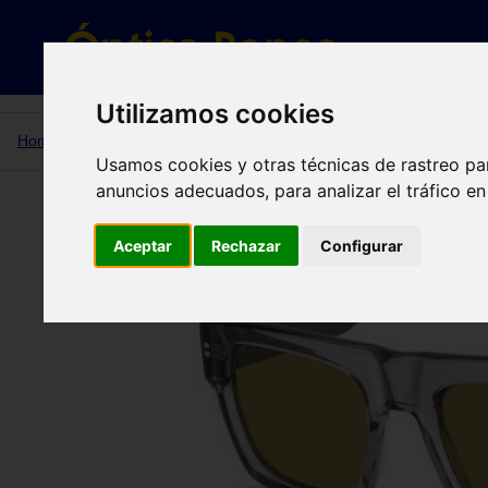
Gafas de sol
Utilizamos cookies
Home
PLD 6241/S/X YB7 (MU) 53
Usamos cookies y otras técnicas de rastreo pa
anuncios adecuados, para analizar el tráfico e
PLD 6241/S/X YB7 (MU) 53
Aceptar
Rechazar
Configurar