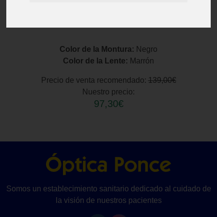
Color de la Montura:
Negro
Color de la Lente:
Marrón
Precio de venta recomendado:
139,00€
Nuestro precio:
97,30€
Somos un establecimiento sanitario dedicado al cuidado de
la visión de nuestros pacientes