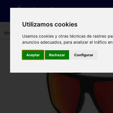
Gafas de sol
Utilizamos cookies
Home
CARDUC 051/S 003 (UZ) 61
Usamos cookies y otras técnicas de rastreo pa
anuncios adecuados, para analizar el tráfico e
CARDUC 051/S 003 (UZ) 61
Aceptar
Rechazar
Configurar