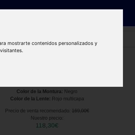
ra óptica
Dónde estamos
Contacto
Reservar cita
ara mostrarte contenidos personalizados y
isitantes.
Color de la Montura:
Negro
Color de la Lente:
Rojo multicapa
Precio de venta recomendado:
169,00€
Nuestro precio:
118,30€