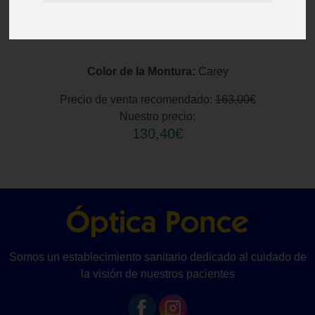
Color de la Montura:
Carey
Precio de venta recomendado:
163,00€
Nuestro precio:
130,40€
Somos un establecimiento sanitario dedicado al cuidado de
la visión de nuestros pacientes