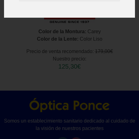
Color de la Montura:
Carey
Color de la Lente:
Color Liso
Precio de venta recomendado:
179,00€
Nuestro precio:
125,30€
Somos un establecimiento sanitario dedicado al cuidado de
la visión de nuestros pacientes