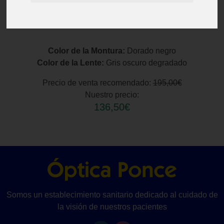
Color de la Montura:
Dorado negro
Color de la Lente:
Gris oscuro degradado
Precio de venta recomendado:
195,00€
Nuestro precio:
136,50€
Somos un establecimiento sanitario dedicado al cuidado de
la visión de nuestros pacientes